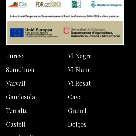
Puresa
Vi Negre
Somdinou
Vi Blanc
Varvall
Vi Rosat
Gandesola
Cava
Terralta
Granel
Castell
Dolços