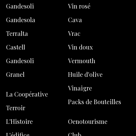
Gandesoli
Vin rosé
Gandesola
Cava
Terralta
Vrac
Castell
Vin doux
Gandesoli
Vermouth
Granel
Huile d'olive
Vinaigre
La Coopérative
Packs de Bouteilles
Terroir
L'Histoire
Oenotourisme
L'édifice
Club