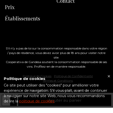
Contact
Prix
Établissements
S'il n'y a pas de loi sur la consommation responsable dans votre région
/ pays de résidence, vous devez avoir plus de 18 ans pour visiter notre
site.
Cooperativa de Gandesa soutient la consommation responsable de ses
vins. Profitez-en de manière responsable.
Politique de Cookies
Politique de Confidentialité
Politique de cookies
Termes et Conditions
Ce site peut utiliser des "cookies" pour améliorer votre
expérience de navigation. S'il vous plaît, avant de continuer
Copyright ©
2026
, Cooperativa Gandesa
à naviguer sur notre site Web, nous vous recommandons
By
Brands&Comm
Ajouter au panier
with
Clement Creative Studio
de lire la
politique de cookies
.