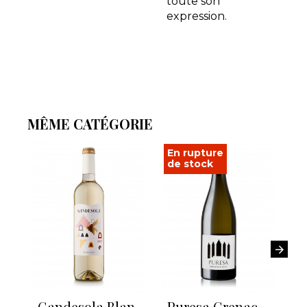
toute son
expression.
MÊME CATÉGORIE
En rupture
de stock
Gandesola Blanc 2025
Puresa Grenache Blanc