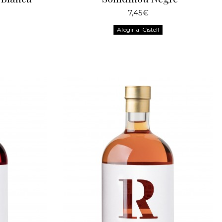
7,45€
Afegir al Cistell