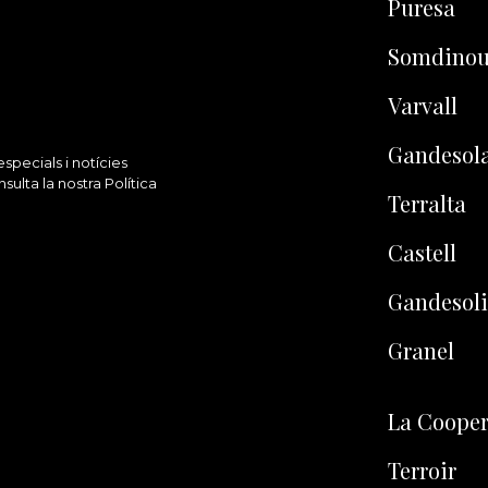
Puresa
Somdino
Varvall
Gandesol
specials i notícies
lta la nostra Política
Terralta
Castell
Gandesoli
Granel
La Cooper
Terroir