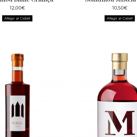
12,00€
10,50€
Afegir al Cistell
Afegir al Cistell