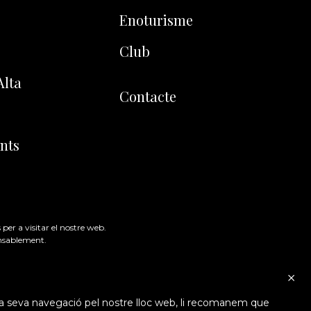
Enoturisme
Club
Alta
Contacte
nts
 per a visitar el nostre web.
onsablement.
b la seva navegació pel nostre lloc web, li recomanem que