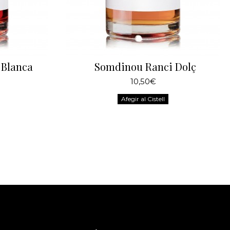
 Blanca
Somdinou Ranci Dolç
10,50€
Afegir al Cistell