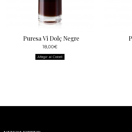
Puresa Vi Dolç Negre
P
18,00€
Afegir al Cistell