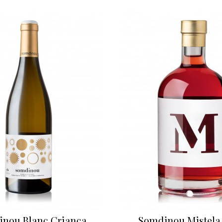
nou Blanc Criança
Somdinou Mistela