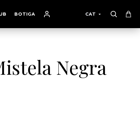
UB
BOTIGA
CAT
istela Negra