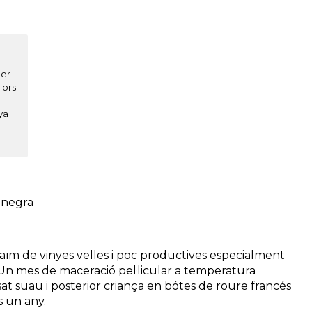
per
iors
ya
.
 negra
ïm de vinyes velles i poc productives especialment
Un mes de maceració pel·licular a temperatura
t suau i posterior criança en bótes de roure francés
 un any.