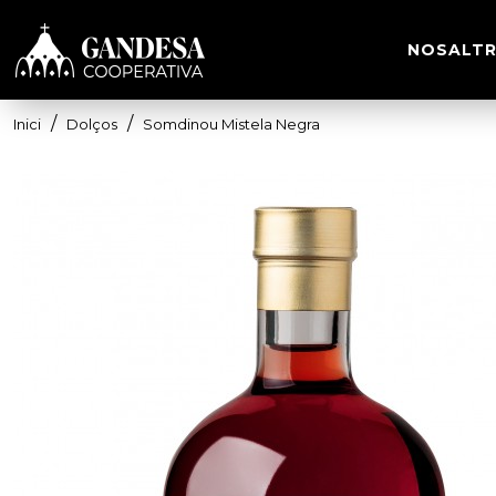
NOSALTR
Dolços
Somdinou Mistela Negra
Inici