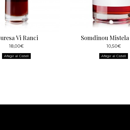
uresa Vi Ranci
Somdinou Mistela
18,00€
10,50€
Afegir al Cistell
Afegir al Cistell