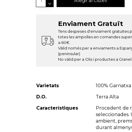
Afegir al Cistell
Enviament Gratuït
Tens despeses d'enviament gratuïtes 
totes les ampolles en comandes super
a 60€.
Vàlid només per a enviaments a Espan
(peninsular)
No vàlid per a Olis i productes a Granel
Varietats
100% Garnatxa
D.O.
Terra Alta
Característiques
Procedent de ra
seleccionades. 
ambient, premsa
durant almenys