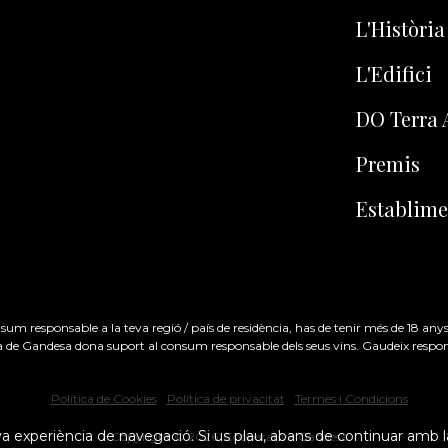
L'Història
L'Edifici
DO Terra 
Premis
Establime
onsum responsable a la teva regió / país de residència, has de tenir més de 18 anys
 de Gandesa dona suport al consum responsable dels seus vins. Gaudeix resp
Política de Cookies
Política de privacitat
Termes i Condicions
 seva experiència de navegació. Si us plau, abans de continuar am
Copyright ©
2026
, Cooperativa Gandesa