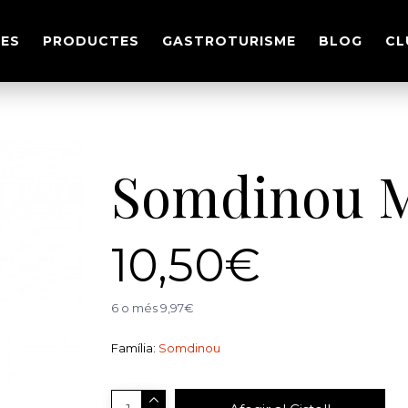
ES
PRODUCTES
GASTROTURISME
BLOG
CL
Somdinou M
10,50€
6 o més 9,97€
Família:
Somdinou