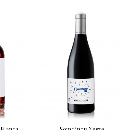
 Blanca
Somdinou Negre