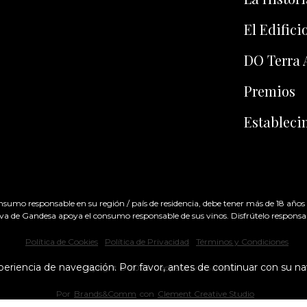
El Edifici
DO Terra 
Premios
Estableci
onsumo responsable en su región / país de residencia, debe tener más de 18 años p
va de Gandesa apoya el consumo responsable de sus vinos. Disfrútelo respons
Política de Cookies
Política de Privacidad
Términos y Condiciones
experiencia de navegación. Por favor, antes de continuar con su 
Copyright ©
2026
, Cooperativa Gandesa
Por
Brands&Comm
con
Clement Creative Studio