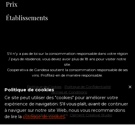
Prix
Établissements
S'il n'y a pas de loi sur la consommation responsable dans votre région
/ pays de résidence, vous devez avoir plus de 18 ans pour visiter notre
site.
Cooperativa de Gandesa soutient la consommation responsable de ses
vins. Profitez-en de manière responsable.
Politique de Cookies
Politique de Confidentialité
Politique de cookies
Termes et Conditions
Ce site peut utiliser des "cookies" pour améliorer votre
expérience de navigation. S'il vous plaît, avant de continuer
Copyright ©
2026
, Cooperativa Gandesa
à naviguer sur notre site Web, nous vous recommandons
By
Brands&Comm
with
Clement Creative Studio
de lire la
politique de cookies
.