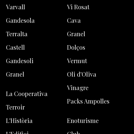
Varvall
Vi Rosat
Gandesola
Cava
Terralta
Granel
Castell
Dolços
Gandesoli
Vermut
Granel
Oli d'Oliva
Vinagre
La Cooperativa
Packs Ampolles
Terroir
L'Història
Enoturisme
L'Edifici
Club