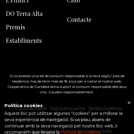
DO Terra Alta
Contacte
Premis
Establiments
Si no existeix una llei de consum responsable a la teva regió / país de
residència, has de tenir més de 18 anys per a visitar el nostre web.
Cooperativa de Gandesa dona suport al consum responsable dels seus
vins. Gaudeix responsablement.
Política cookies
Política de Cookies
Política de privacitat
Termes i Condicions
Aquest lloc pot utilitzar algunes “cookies” per a millorar la
seva experiència de navegació. Si us plau, abans de
Copyright ©
2026
, Cooperativa Gandesa
continuar amb la seva navegació pel nostre lloc web, li
Per
Brands&Comm
amb
Clement Creative Studio
recomanem que llegeixi la
Política de Cookies
.