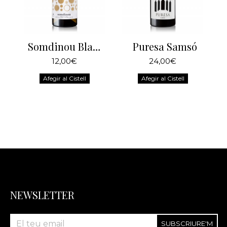
Somdinou Blanc Criança
Puresa Samsó
12,00€
24,00€
Afegir al Cistell
Afegir al Cistell
NEWSLETTER
SUBSCRIURE'M